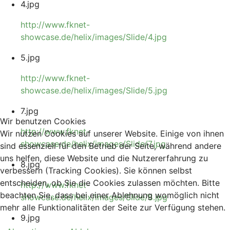
4.jpg
http://www.fknet-
showcase.de/helix/images/Slide/4.jpg
5.jpg
http://www.fknet-
showcase.de/helix/images/Slide/5.jpg
7.jpg
Wir benutzen Cookies
http://www.fknet-
Wir nutzen Cookies auf unserer Website. Einige von ihnen
showcase.de/helix/images/Slide/7.jpg
sind essenziell für den Betrieb der Seite, während andere
uns helfen, diese Website und die Nutzererfahrung zu
8.jpg
verbessern (Tracking Cookies). Sie können selbst
entscheiden, ob Sie die Cookies zulassen möchten. Bitte
http://www.fknet-
beachten Sie, dass bei einer Ablehnung womöglich nicht
showcase.de/helix/images/Slide/8.jpg
mehr alle Funktionalitäten der Seite zur Verfügung stehen.
9.jpg