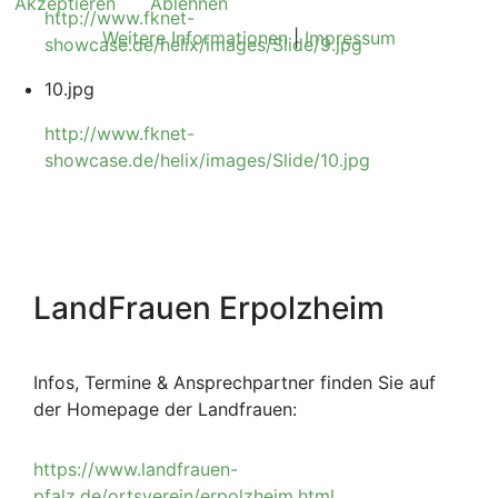
Akzeptieren
Ablehnen
http://www.fknet-
Weitere Informationen
|
Impressum
showcase.de/helix/images/Slide/9.jpg
10.jpg
http://www.fknet-
showcase.de/helix/images/Slide/10.jpg
LandFrauen Erpolzheim
Infos, Termine & Ansprechpartner finden Sie auf
der Homepage der Landfrauen:
https://www.landfrauen-
pfalz.de/ortsverein/erpolzheim.html